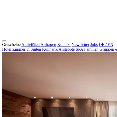
Gutscheine
Aktivitäten
Anfragen
Kontakt
Newsletter
Jobs
DE / EN
Hotel
Zimmer & Suiten
Kulinarik
Angebote
SPA
Familien
Gruppen &