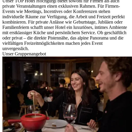
Unser TOP Hotel Hochgurgl bietet sowohl für Firmen als auch
private Veranstaltungen einen exklusiven Rahmen. Für Firmen-
Events wie Meetings, Incentives oder Konferenzen stehen
individuelle Räume zur Verfügung, die Arbeit und Freizeit perfekt
kombinieren. Für private Anlässe wie Geburtstage, Jubiläen oder
Familienfeiern schafft unser Hotel ein luxuriöses, intimes Ambiente
mit erstklassiger Küche und persönlichem Service. Ob geschäftlich
oder privat – die direkte Pistennähe, das alpine Panorama und die
vielfältigen Freizeitmöglichkeiten machen jedes Event
unvergesslich.
Unser Gruppenangebot