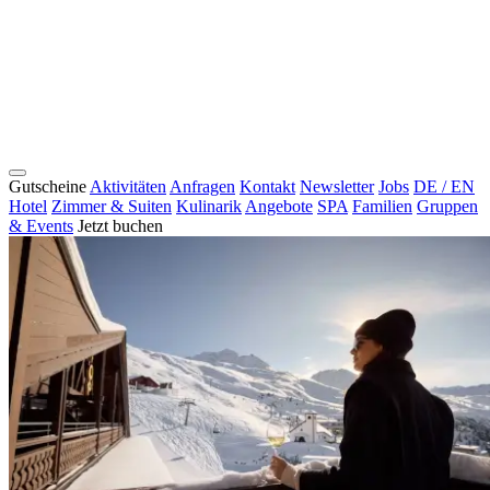
Gutscheine
Aktivitäten
Anfragen
Kontakt
Newsletter
Jobs
DE / EN
Hotel
Zimmer & Suiten
Kulinarik
Angebote
SPA
Familien
Gruppen
& Events
Jetzt buchen